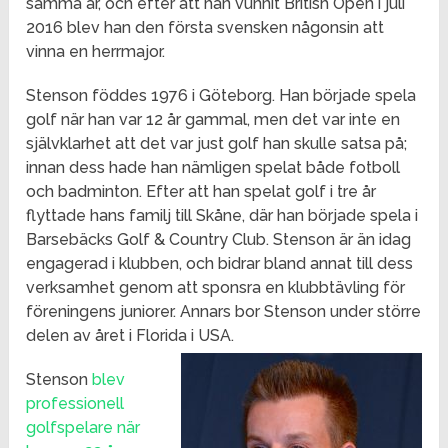
samma år, och efter att han vunnit British Open i juli
2016 blev han den första svensken någonsin att
vinna en herrmajor.
Stenson föddes 1976 i Göteborg. Han började spela
golf när han var 12 år gammal, men det var inte en
självklarhet att det var just golf han skulle satsa på;
innan dess hade han nämligen spelat både fotboll
och badminton. Efter att han spelat golf i tre år
flyttade hans familj till Skåne, där han började spela i
Barsebäcks Golf & Country Club. Stenson är än idag
engagerad i klubben, och bidrar bland annat till dess
verksamhet genom att sponsra en klubbtävling för
föreningens juniorer. Annars bor Stenson under större
delen av året i Florida i USA.
Stenson
blev
professionell
golfspelare när