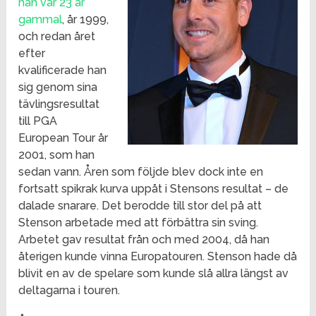
han var 23 år
gammal
, år 1999,
och redan året
efter
kvalificerade han
sig genom sina
tävlingsresultat
till PGA
European Tour år
2001, som han
sedan vann. Åren som följde blev dock inte en
fortsatt spikrak kurva uppåt i Stensons resultat – de
dalade snarare. Det berodde till stor del på att
Stenson arbetade med att förbättra sin sving.
Arbetet gav resultat från och med 2004, då han
återigen kunde vinna Europatouren. Stenson hade då
blivit en av de spelare som kunde slå allra längst av
deltagarna i touren.