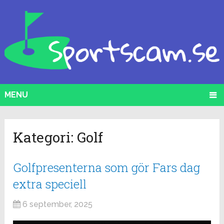
MENU
Kategori:
Golf
Golfpresenterna som gör Fars dag
extra speciell
6 september, 2025