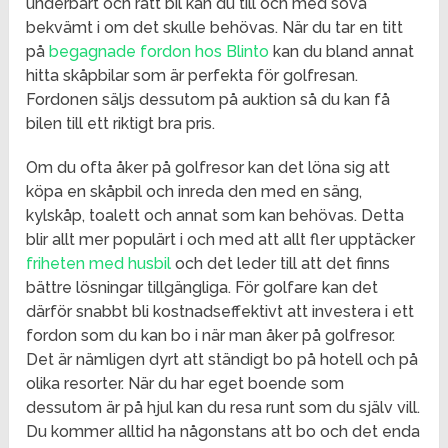
underbart och rätt bil kan du till och med sova
bekvämt i om det skulle behövas. När du tar en titt
på
begagnade fordon hos Blinto
kan du bland annat
hitta skåpbilar som är perfekta för golfresan.
Fordonen säljs dessutom på auktion så du kan få
bilen till ett riktigt bra pris.
Om du ofta åker på golfresor kan det löna sig att
köpa en skåpbil och inreda den med en säng,
kylskåp, toalett och annat som kan behövas. Detta
blir allt mer populärt i och med att allt fler upptäcker
friheten med husbil
och det leder till att det finns
bättre lösningar tillgängliga. För golfare kan det
därför snabbt bli kostnadseffektivt att investera i ett
fordon som du kan bo i när man åker på golfresor.
Det är nämligen dyrt att ständigt bo på hotell och på
olika resorter. När du har eget boende som
dessutom är på hjul kan du resa runt som du själv vill.
Du kommer alltid ha någonstans att bo och det enda